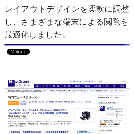
2017年
レイアウトデザインを柔軟に調整
2016年
し、さまざまな端末による閲覧を
最適化しました。
2015年
2014年
2013年
2012年
2011年
2010年